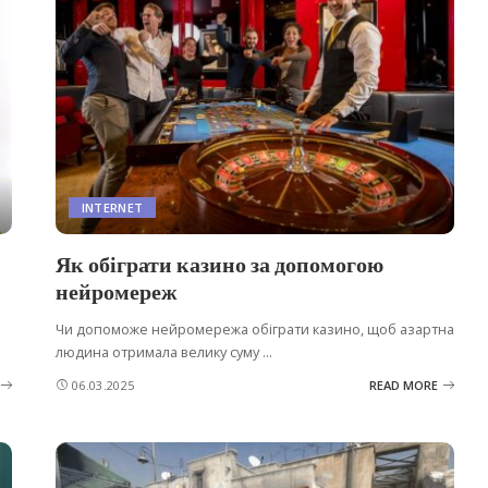
INTERNET
Як обіграти казино за допомогою
нейромереж
Чи допоможе нейромережа обіграти казино, щоб азартна
людина отримала велику суму
...
06.03.2025
READ MORE