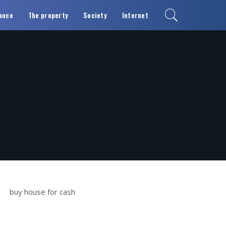
ance
The property
Society
Internet
buy house for cash