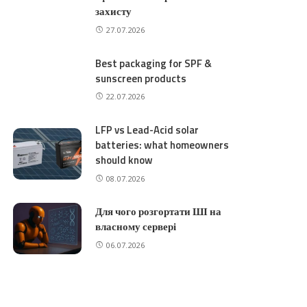
захисту
27.07.2026
Best packaging for SPF &
sunscreen products
22.07.2026
LFP vs Lead-Acid solar
batteries: what homeowners
should know
08.07.2026
Для чого розгортати ШІ на
власному сервері
06.07.2026