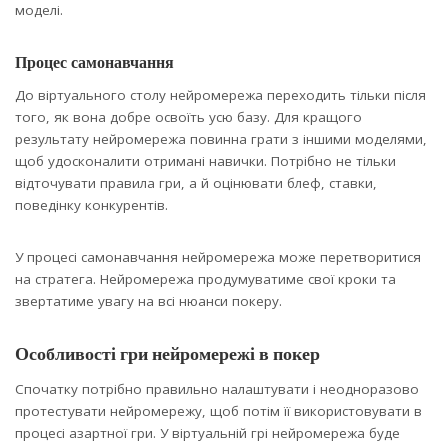
моделі.
Процес самонавчання
До віртуального столу нейромережа переходить тільки після
того, як вона добре освоїть усю базу. Для кращого
результату нейромережа повинна грати з іншими моделями,
щоб удосконалити отримані навички. Потрібно не тільки
відточувати правила гри, а й оцінювати блеф, ставки,
поведінку конкурентів.
У процесі самонавчання нейромережа може перетворитися
на стратега. Нейромережа продумуватиме свої кроки та
звертатиме увагу на всі нюанси покеру.
Особливості гри нейромережі в покер
Спочатку потрібно правильно налаштувати і неодноразово
протестувати нейромережу, щоб потім її використовувати в
процесі азартної гри. У віртуальній грі нейромережа буде