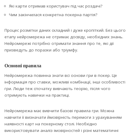
Які карти отримав користувач під час роздачі?
Чим закінчилася конкретна покерна партія?
Процес розмітки даних складний і дуже кропіткий. Без цього
етапу нейромережа не отримає досвіду, необхідних знань.
Нейромережі потрібно отримати знання про те, які дії
призведуть до поразки або тріумфу.
Основні правила
Нейромережа повинна знати всі основи гри в покер. Це
інформація про ставки, можливі комбінації, інші особливості
гри. Люди теж спочатку вивчають теорію, після чого
отримують навички на практиці.
Нейромережа має вивчити базові правила гри. Можна
навчити її визначати ймовірність перемоги з урахуванням
наявності карт на покерному столі. Необхідно
використовувати аналіз імовірностей і різні математичні