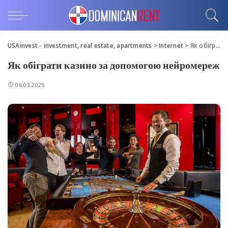
USAinvest - investment, real estate, apartments
>
Internet
>
Як обіграти казино за допомогою нейромереж
Як обіграти казино за допомогою нейромереж
06.03.2025