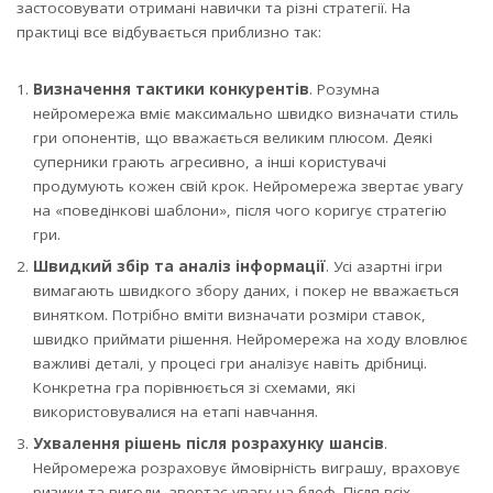
застосовувати отримані навички та різні стратегії. На
практиці все відбувається приблизно так:
Визначення тактики конкурентів
. Розумна
нейромережа вміє максимально швидко визначати стиль
гри опонентів, що вважається великим плюсом. Деякі
суперники грають агресивно, а інші користувачі
продумують кожен свій крок. Нейромережа звертає увагу
на «поведінкові шаблони», після чого коригує стратегію
гри.
Швидкий збір та аналіз інформації
. Усі азартні ігри
вимагають швидкого збору даних, і покер не вважається
винятком. Потрібно вміти визначати розміри ставок,
швидко приймати рішення. Нейромережа на ходу вловлює
важливі деталі, у процесі гри аналізує навіть дрібниці.
Конкретна гра порівнюється зі схемами, які
використовувалися на етапі навчання.
Ухвалення рішень після розрахунку шансів
.
Нейромережа розраховує ймовірність виграшу, враховує
ризики та вигоди, звертає увагу на блеф. Після всіх