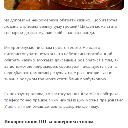
Чи допоможе нейромережа обіграти казино, щоб азартна
людина отримала велику суму грошей? Ця ідея може стати
сценарієм до фільму, але в ній є частка правди.
Ми пропонуємо читачам просто теорію. Не варто
використовувати незаконні та небезпечні способи, щоб
обіграти казино. Можемо докладніше розібратися з тим, як
за допомогою нейромереж користувачі аналізують ігри та
передбачають можливі результати. У разі використання
знань з розумом гра може стати більш прибутковою.
Як показує практика, то застосування ШІ та МО в арбітражі
трафіку точно працює. Яким чином із цим можна працювати?
У
цій статті
ми більш детально розкрили цю тему.
Використання ШІ за покерним столом