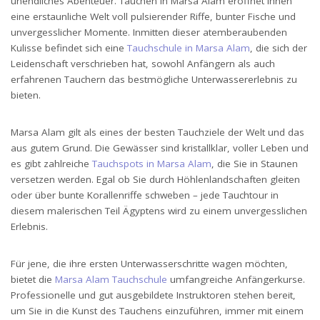
unendliches Abenteuer.
Tauchen in Marsa Alam eröffnet Ihnen
eine erstaunliche Welt voll pulsierender Riffe, bunter Fische und
unvergesslicher Momente. Inmitten dieser atemberaubenden
Kulisse befindet sich eine
Tauchschule in Marsa Alam
, die sich der
Leidenschaft verschrieben hat, sowohl Anfängern als auch
erfahrenen Tauchern das bestmögliche Unterwassererlebnis zu
bieten.
Marsa Alam gilt als eines der besten Tauchziele der Welt und das
aus gutem Grund. Die Gewässer sind kristallklar, voller Leben und
es gibt zahlreiche
Tauchspots in Marsa Alam
, die Sie in Staunen
versetzen werden. Egal ob Sie durch Höhlenlandschaften gleiten
oder über bunte Korallenriffe schweben – jede Tauchtour in
diesem malerischen Teil Ägyptens wird zu einem unvergesslichen
Erlebnis.
Für jene, die ihre ersten Unterwasserschritte wagen möchten,
bietet die
Marsa Alam Tauchschule
umfangreiche Anfängerkurse.
Professionelle und gut ausgebildete Instruktoren stehen bereit,
um Sie in die Kunst des Tauchens einzuführen, immer mit einem