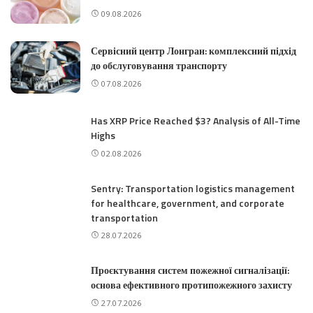
09.08.2026
Сервісний центр Лонгран: комплексний підхід
до обслуговування транспорту
07.08.2026
Has XRP Price Reached $3? Analysis of All-Time
Highs
02.08.2026
Sentry: Transportation logistics management
for healthcare, government, and corporate
transportation
28.07.2026
Проєктування систем пожежної сигналізації:
основа ефективного протипожежного захисту
27.07.2026