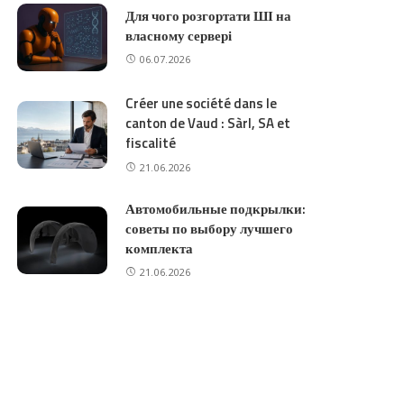
Для чого розгортати ШІ на
власному сервері
06.07.2026
Créer une société dans le
canton de Vaud : Sàrl, SA et
fiscalité
21.06.2026
Автомобильные подкрылки:
советы по выбору лучшего
комплекта
21.06.2026