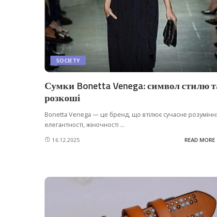
SOCIETY
Сумки Bonetta Venega: символ стилю т
розкоші
Bonetta Venega — це бренд, що втілює сучасне розумінн
елегантності, жіночності
...
16.12.2025
READ MORE