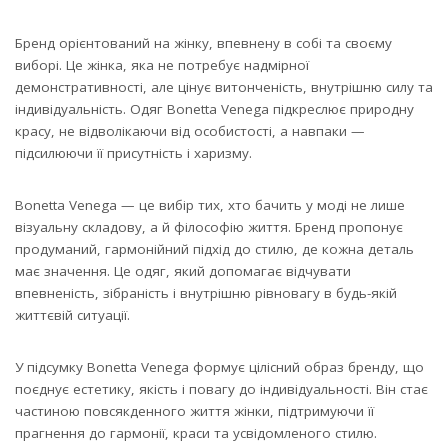
Бренд орієнтований на жінку, впевнену в собі та своєму
виборі. Це жінка, яка не потребує надмірної
демонстративності, але цінує витонченість, внутрішню силу та
індивідуальність. Одяг Bonetta Venega підкреслює природну
красу, не відволікаючи від особистості, а навпаки —
підсилюючи її присутність і харизму.
Bonetta Venega — це вибір тих, хто бачить у моді не лише
візуальну складову, а й філософію життя. Бренд пропонує
продуманий, гармонійний підхід до стилю, де кожна деталь
має значення. Це одяг, який допомагає відчувати
впевненість, зібраність і внутрішню рівновагу в будь-якій
життєвій ситуації.
У підсумку Bonetta Venega формує цілісний образ бренду, що
поєднує естетику, якість і повагу до індивідуальності. Він стає
частиною повсякденного життя жінки, підтримуючи її
прагнення до гармонії, краси та усвідомленого стилю.