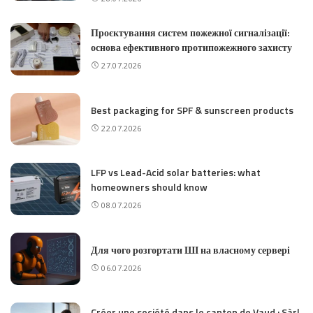
Проєктування систем пожежної сигналізації:
основа ефективного протипожежного захисту
27.07.2026
Best packaging for SPF & sunscreen products
22.07.2026
LFP vs Lead-Acid solar batteries: what
homeowners should know
08.07.2026
Для чого розгортати ШІ на власному сервері
06.07.2026
Créer une société dans le canton de Vaud : Sàrl,