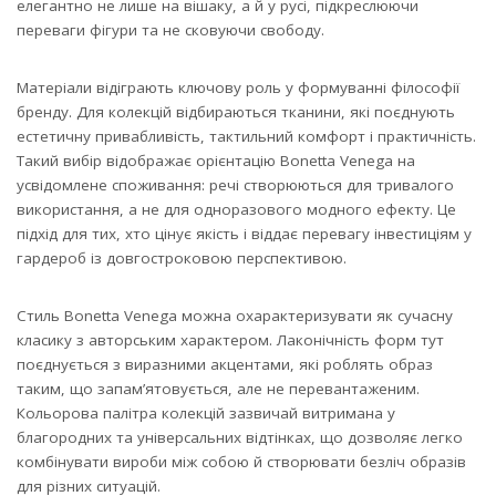
елегантно не лише на вішаку, а й у русі, підкреслюючи
переваги фігури та не сковуючи свободу.
Матеріали відіграють ключову роль у формуванні філософії
бренду. Для колекцій відбираються тканини, які поєднують
естетичну привабливість, тактильний комфорт і практичність.
Такий вибір відображає орієнтацію Bonetta Venega на
усвідомлене споживання: речі створюються для тривалого
використання, а не для одноразового модного ефекту. Це
підхід для тих, хто цінує якість і віддає перевагу інвестиціям у
гардероб із довгостроковою перспективою.
Стиль Bonetta Venega можна охарактеризувати як сучасну
класику з авторським характером. Лаконічність форм тут
поєднується з виразними акцентами, які роблять образ
таким, що запам’ятовується, але не перевантаженим.
Кольорова палітра колекцій зазвичай витримана у
благородних та універсальних відтінках, що дозволяє легко
комбінувати вироби між собою й створювати безліч образів
для різних ситуацій.