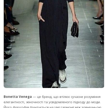
Bonetta Venega
— це бренд, що втілює сучасне розуміння
елегантності, жіночності та усвідомленого підходу до моди.
Його філософія ґрунтується на ідеї гармонії між зовнішньою