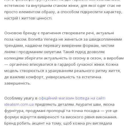
естетикою та внутрішнім станом жінки, для якої одяг стає не
просто елементом образу, а способом підкреслити характер,
настрій і життєві цінності.
Основою бренду є прагнення створювати речі, актуальні
поза часом. Bonetta Venega не женеться за швидкоплинними
трендами, надаючи перевагу вивіреним формам, чистим
лініям і продуманим силуетам. Такий підхід дозволяє
колекціям зберігати актуальність із сезону в сезон, а виробам
— органічно вписуватися в гардероб сучасної жінки. Кожна
модель створюється з урахуванням реального ритму життя,
де важливі комфорт, універсальність та естетична
завершеність.
Особливу увагу в
офіційний магазин bottega на сайті
idealism.com.ua
приділяють деталям. Акуратні шви, якісна
фурнітура, продумані пропорції та точна посадка — усе це
формує відчуття вивіреності та високого рівня виконання.
Бренд робить акцент на тому, щоб кожна річ виглядала