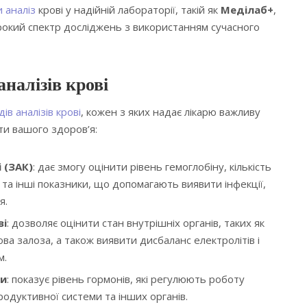
 аналіз
крові у надійній лабораторії, такій як
Меділаб+
,
окий спектр досліджень з використанням сучасного
аналізів крові
ів аналізів крові
, кожен з яких надає лікарю важливу
ти вашого здоров’я:
 (ЗАК)
: дає змогу оцінити рівень гемоглобіну, кількість
 та інші показники, що допомагають виявити інфекції,
я.
ві
: дозволяє оцінити стан внутрішніх органів, таких як
ова залоза, а також виявити дисбаланс електролітів і
м.
ни
: показує рівень гормонів, які регулюють роботу
одуктивної системи та інших органів.