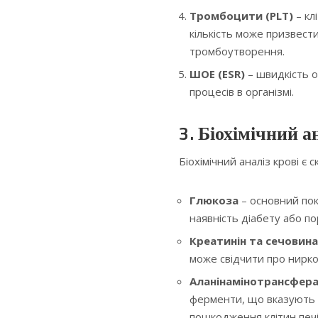
Тромбоцити (PLT)
– кл
кількість може призвест
тромбоутворення.
ШОЕ (ESR)
– швидкість о
процесів в організмі.
3. Біохімічний а
Біохімічний аналіз крові є
Глюкоза
– основний пок
наявність діабету або п
Креатинін та сечовина
може свідчити про нирко
Аланінамінотрансфера
ферменти, що вказують н
пошкодження клітин печі