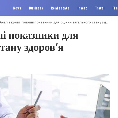
News
Business
Real estate
Invest
Travel
Fin
Аналіз крові: головні показники для оцінки загального стану здоров’я
ні показники для
тану здоров’я