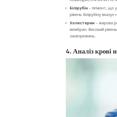
Білірубін
– пігмент, що 
рівень білірубіну вказу
Холестерин
– жирова ре
мембран. Високий рівен
захворювань.
4. Аналіз крові 