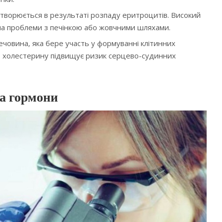
утворюється в результаті розпаду еритроцитів. Високий
є на проблеми з печінкою або жовчними шляхами.
човина, яка бере участь у формуванні клітинних
ь холестерину підвищує ризик серцево-судинних
на гормони