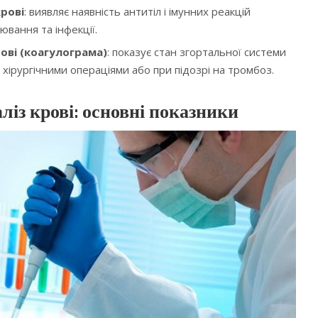
крові
: виявляє наявність антитіл і імунних реакцій
ювання та інфекції.
рові (коагулограма)
: показує стан згортальної системи
 хірургічними операціями або при підозрі на тромбоз.
ліз крові: основні показники