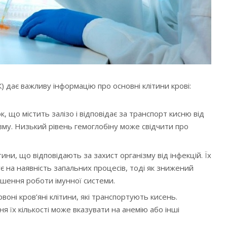
К) дає важливу інформацію про основні клітини крові:
ок, що містить залізо і відповідає за транспорт кисню від
ізму. Низький рівень гемоглобіну може свідчити про
тини, що відповідають за захист організму від інфекцій. Їх
є на наявність запальних процесів, тоді як знижений
шення роботи імунної системи.
воні кров’яні клітини, які транспортують кисень.
 їх кількості може вказувати на анемію або інші