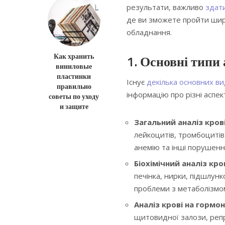
результати, важливо
здати
де ви зможете пройти шир
обладнання.
Как хранить
1. Основні типи 
виниловые
пластинки
Існує
декілька основних вид
правильно
інформацію про різні аспек
советы по уходу
и защите
Загальний аналіз крові
лейкоцитів, тромбоцитів
анемію та інші порушенн
Біохімічний аналіз кро
печінка, нирки, підшлунк
проблеми з метаболізмо
Аналіз крові на гормо
щитовидної залози, репр