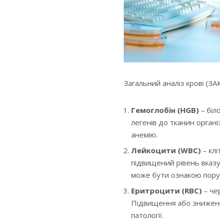
Загальний аналіз крові (ЗА
Гемоглобін (HGB)
– біл
легенів до тканин орган
анемію.
Лейкоцити (WBC)
– клі
підвищений рівень вказу
може бути ознакою пору
Еритроцити (RBC)
– чер
Підвищення або зниження
патології.