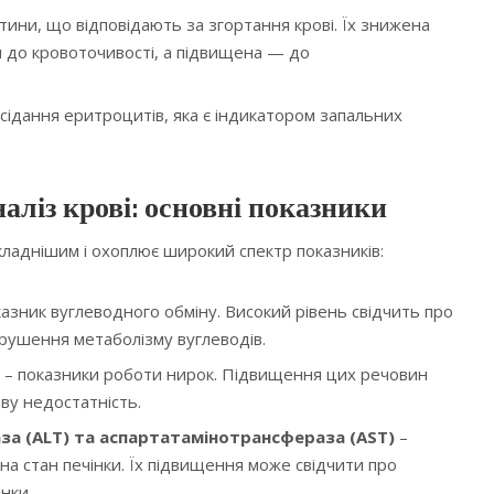
ітини, що відповідають за згортання крові. Їх знижена
и до кровоточивості, а підвищена — до
сідання еритроцитів, яка є індикатором запальних
наліз крові: основні показники
 складнішим і охоплює широкий спектр показників:
азник вуглеводного обміну. Високий рівень свідчить про
орушення метаболізму вуглеводів.
– показники роботи нирок. Підвищення цих речовин
ву недостатність.
за (ALT) та аспартатамінотрансфераза (AST)
–
а стан печінки. Їх підвищення може свідчити про
нки.