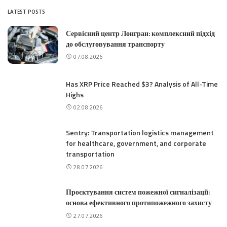
LATEST POSTS
Сервісний центр Лонгран: комплексний підхід
до обслуговування транспорту
07.08.2026
Has XRP Price Reached $3? Analysis of All-Time
Highs
02.08.2026
Sentry: Transportation logistics management
for healthcare, government, and corporate
transportation
28.07.2026
Проєктування систем пожежної сигналізації:
основа ефективного протипожежного захисту
27.07.2026