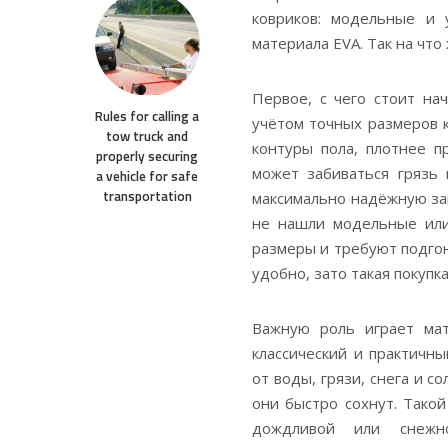
ковриков: модельные и 
материала EVA. Так на что
Первое, с чего стоит на
Rules for calling a
учётом точных размеров 
tow truck and
контуры пола, плотнее п
properly securing
может забиваться грязь 
a vehicle for safe
transportation
максимально надёжную за
не нашли модельные или
размеры и требуют подгон
удобно, зато такая покупк
Важную роль играет мат
классический и практичн
от воды, грязи, снега и с
они быстро сохнут. Тако
дождливой или снежн