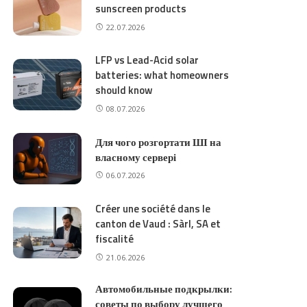
sunscreen products
22.07.2026
LFP vs Lead-Acid solar
batteries: what homeowners
should know
08.07.2026
Для чого розгортати ШІ на
власному сервері
06.07.2026
Créer une société dans le
canton de Vaud : Sàrl, SA et
fiscalité
21.06.2026
Автомобильные подкрылки:
советы по выбору лучшего