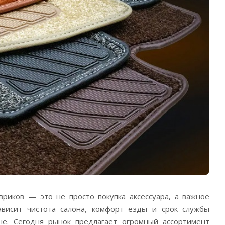
риков — это не просто покупка аксессуара, а важное
ависит чистота салона, комфорт езды и срок службы
не.
Сегодня рынок предлагает огромный ассортимент