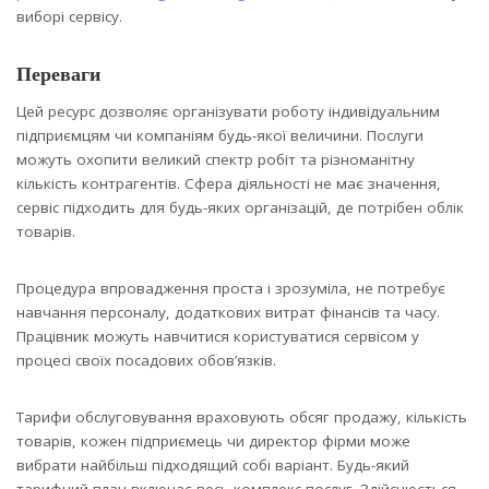
виборі сервісу.
Переваги
Цей ресурс дозволяє організувати роботу індивідуальним
підприємцям чи компаніям будь-якої величини. Послуги
можуть охопити великий спектр робіт та різноманітну
кількість контрагентів. Сфера діяльності не має значення,
сервіс підходить для будь-яких організацій, де потрібен облік
товарів.
Процедура впровадження проста і зрозуміла, не потребує
навчання персоналу, додаткових витрат фінансів та часу.
Працівник можуть навчитися користуватися сервісом у
процесі своїх посадових обов’язків.
Тарифи обслуговування враховують обсяг продажу, кількість
товарів, кожен підприємець чи директор фірми може
вибрати найбільш підходящий собі варіант. Будь-який
тарифний план включає весь комплекс послуг. Здійснюється