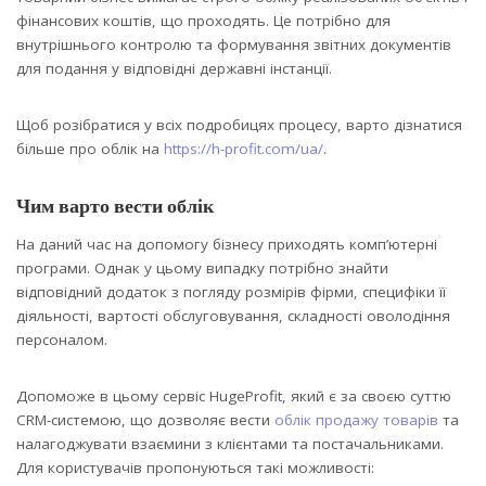
фінансових коштів, що проходять. Це потрібно для
внутрішнього контролю та формування звітних документів
для подання у відповідні державні інстанції.
Щоб розібратися у всіх подробицях процесу, варто дізнатися
більше про облік на
https://h-profit.com/ua/
.
Чим варто вести облік
На даний час на допомогу бізнесу приходять комп’ютерні
програми. Однак у цьому випадку потрібно знайти
відповідний додаток з погляду розмірів фірми, специфіки її
діяльності, вартості обслуговування, складності оволодіння
персоналом.
Допоможе в цьому сервіс HugeProfit, який є за своєю суттю
CRM-системою, що дозволяє вести
облік продажу товарів
та
налагоджувати взаємини з клієнтами та постачальниками.
Для користувачів пропонуються такі можливості: