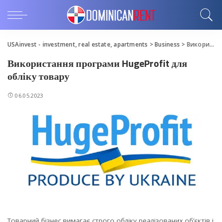
USAinvest - investment, real estate, apartments
>
Business
>
Використання програми HugeProfit для обліку товару
Використання програми HugeProfit для
обліку товару
06.05.2023
Товарний бізнес вимагає строго обліку реалізованих об’єктів і