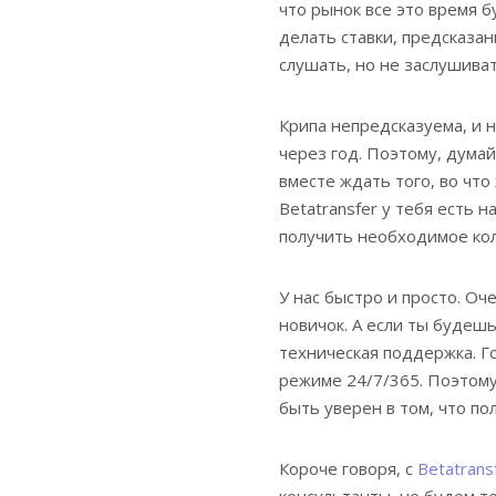
что рынок все это время б
делать ставки, предсказан
слушать, но не заслушиват
Крипа непредсказуема, и н
через год. Поэтому, думай
вместе ждать того, во что
Betatransfer у тебя есть
получить необходимое кол
У нас быстро и просто. О
новичок. А если ты будеш
техническая поддержка. Го
режиме 24/7/365. Поэтому
быть уверен в том, что п
Короче говоря, с
Betatrans