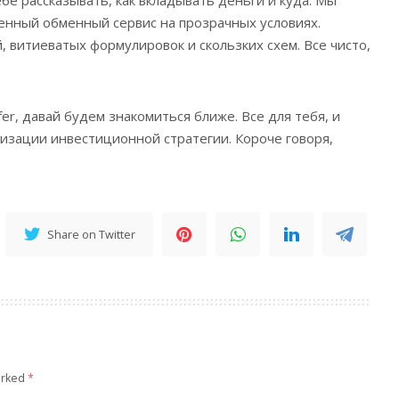
бе рассказывать, как вкладывать деньги и куда. Мы
енный обменный сервис на прозрачных условиях.
, витиеватых формулировок и скользких схем. Все чисто,
fer, давай будем знакомиться ближе. Все для тебя, и
изации инвестиционной стратегии. Короче говоря,
Share on Twitter
arked
*