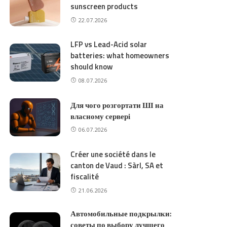
sunscreen products
22.07.2026
LFP vs Lead-Acid solar
batteries: what homeowners
should know
08.07.2026
Для чого розгортати ШІ на
власному сервері
06.07.2026
Créer une société dans le
canton de Vaud : Sàrl, SA et
fiscalité
21.06.2026
Автомобильные подкрылки:
советы по выбору лучшего