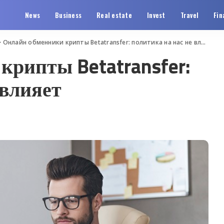
News
Business
Real estate
Invest
Travel
Fin
>
Онлайн обменники крипты Betatransfer: политика на нас не влияет
крипты Betatransfer:
 влияет