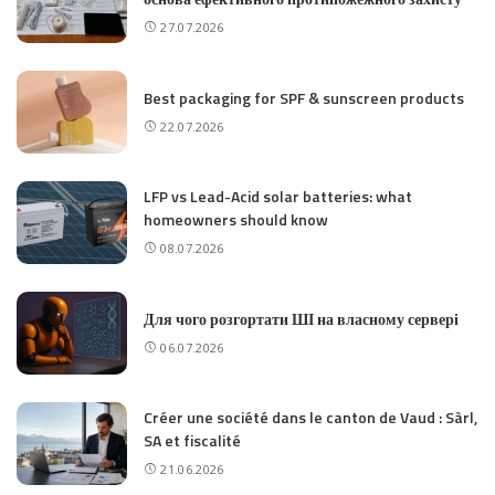
27.07.2026
Best packaging for SPF & sunscreen products
22.07.2026
LFP vs Lead-Acid solar batteries: what
homeowners should know
08.07.2026
Для чого розгортати ШІ на власному сервері
06.07.2026
Créer une société dans le canton de Vaud : Sàrl,
SA et fiscalité
21.06.2026