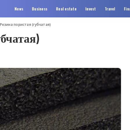
News
Business
Real estate
Invest
Travel
Fin
Резина пористая (губчатая)
убчатая)