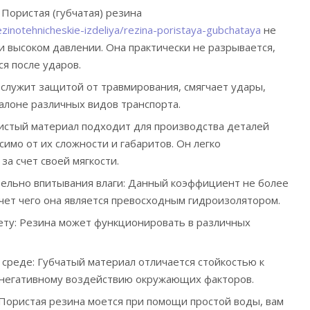
Пористая (губчатая) резина
rezinotehnicheskie-izdeliya/rezina-poristaya-gubchataya
не
 высоком давлении. Она практически не разрывается,
я после ударов.
 служит защитой от травмирования, смягчает удары,
салоне различных видов транспорта.
истый материал подходит для производства деталей
имо от их сложности и габаритов. Он легко
за счет своей мягкости.
тельно впитывания влаги: Данный коэффициент не более
счет чего она является превосходным гидроизолятором.
ету: Резина может функционировать в различных
 среде: Губчатый материал отличается стойкостью к
 негативному воздействию окружающих факторов.
Пористая резина моется при помощи простой воды, вам