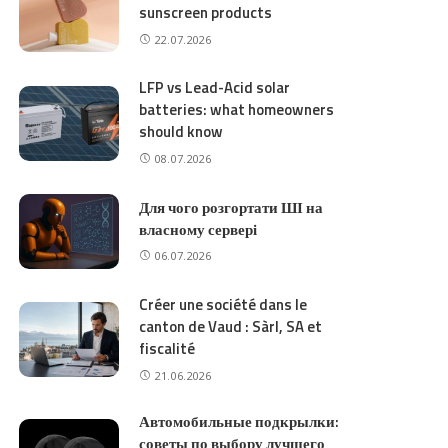
sunscreen products
22.07.2026
LFP vs Lead-Acid solar
batteries: what homeowners
should know
08.07.2026
Для чого розгортати ШІ на
власному сервері
06.07.2026
Créer une société dans le
canton de Vaud : Sàrl, SA et
fiscalité
21.06.2026
Автомобильные подкрылки:
советы по выбору лучшего