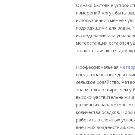
Однако бытовые устройст
измерений могут быть вы
использования менее чувс
подходящими для задач, т
исследования или управле
метеостанции остаются у
так как отличаются демок
Профессиональная
метеор
предназначенные для приме
сельское хозяйство, мете
значительно шире, чем у
высокочувствительными д
различных параметров: от
количества осадков. Про
работать в сложных услов
внешних воздействий. Они
передавать данные в реж