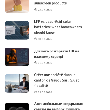
sunscreen products
22.07.2026
LFP vs Lead-Acid solar
batteries: what homeowners
should know
08.07.2026
Для чого розгортати ШІ на
власному сервері
06.07.2026
Créer une société dans le
canton de Vaud : Sàrl, SA et
fiscalité
21.06.2026
Автомобильные подкрылки:
советы по выбору лучшего