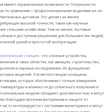
ва имеют ограниченные возможности. Погрешности
ше по сравнению с профессиональными моделями из-за
твительных датчиков. Это делает их менее
ребующих высокой точности, таких как научные
ние сельским хозяйством. Тем не менее, бытовые
добным и доступным решением для большинства людей,
ратичной ценой и простотой эксплуатации.
ологическая станция
– это сложные устройства,
нения в таких областях, как авиация, строительство,
орология и научные исследования. Их функционал
 бытовых моделей. Эти метеостанции оснащены
атчиками, которые обеспечивают точные измерения
 температуры и влажности до солнечного излучения и
фессиональные модели обладают долговечностью и могут
иях благодаря прочным материалам и защите от
 часто интегрируются с системами мониторинга и могут
име реального времени. Основное преимущество