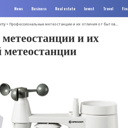
News
Business
Real estate
Invest
Travel
Fin
rty
>
Профессиональные метеостанции и их отличия от бытовой метеостанции
метеостанции и их
й метеостанции