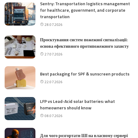
Sentry: Transportation logistics management
for healthcare, government, and corporate
transportation
28.07.2026
Проєктування систем пожежної сигналізації:
основа ефективного протипожежного захисту
27.07.2026
Best packaging for SPF & sunscreen products
22.07.2026
LFP vs Lead-Acid solar batteries: what
homeowners should know
08.07.2026
Для чого розгортати ШІ на власному сервері