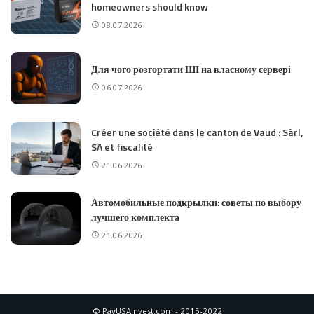
homeowners should know
08.07.2026
Для чого розгортати ШІ на власному сервері
06.07.2026
Créer une société dans le canton de Vaud : Sàrl,
SA et fiscalité
21.06.2026
Автомобильные подкрылки: советы по выбору
лучшего комплекта
21.06.2026
© PayUSAInvest.com - 2015-2022