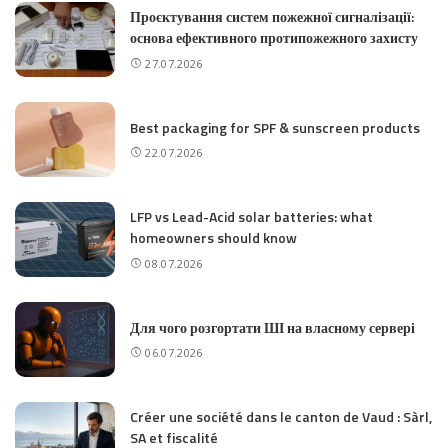
Проєктування систем пожежної сигналізації:
основа ефективного протипожежного захисту
27.07.2026
Best packaging for SPF & sunscreen products
22.07.2026
LFP vs Lead-Acid solar batteries: what
homeowners should know
08.07.2026
Для чого розгортати ШІ на власному сервері
06.07.2026
Créer une société dans le canton de Vaud : Sàrl,
SA et fiscalité