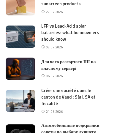
sunscreen products
22.07.2026
LFP vs Lead-Acid solar
batteries: what homeowners
should know
08.07.2026
Для чого розгортати ШІ на
власному сервері
06.07.2026
Créer une société dans le
canton de Vaud : Sàrl, SA et
fiscalité
21.06.2026
Автомобильные подкрылки:
советы по выбору лучшего