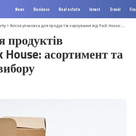
News
Business
Real estate
Invest
Travel
Fin
rty
>
Якісна упаковка для продуктів харчування від Pack House: асортимент та рекомендації щодо вибору
я продуктів
k House: асортимент та
вибору