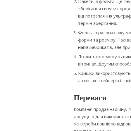
Пакети із фольги. Це гн
зберігання сипучих прод
від потрапляння ультраф
термін зберігання.
Фольга в рулонах, яку м
форми та розміру. Такі в
напівфабрикатів, але при 
Лотки також можуть вико
вітринах. Другим способо
Кришки використовуютьс
лотків, контейнерів і за
Переваги
Компанія продає надійну, я
допущені для використання
Усі вироби повністю відпов
території України.