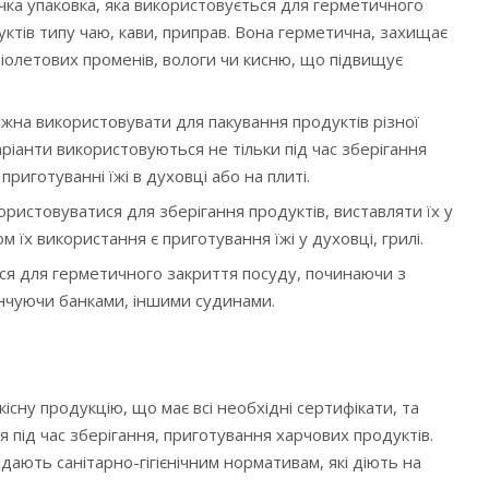
учка упаковка, яка використовується для герметичного
уктів типу чаю, кави, приправ. Вона герметична, захищає
іолетових променів, вологи чи кисню, що підвищує
ожна використовувати для пакування продуктів різної
аріанти використовуються не тільки під час зберігання
приготуванні їжі в духовці або на плиті.
ристовуватися для зберігання продуктів, виставляти їх у
м їх використання є приготування їжі у духовці, грилі.
я для герметичного закриття посуду, починаючи з
кінчуючи банками, іншими судинами.
кісну продукцію, що має всі необхідні сертифікати, та
 під час зберігання, приготування харчових продуктів.
ідають санітарно-гігієнічним нормативам, які діють на