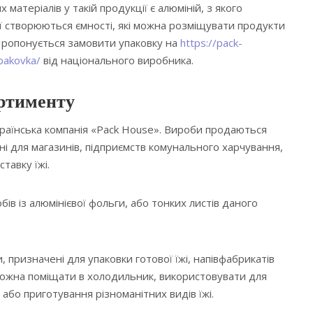
матеріалів у такій продукції є алюміній, з якого
еї створюються ємності, які можна розміщувати продукти
Пропонується замовити упаковку на
https://pack-
pakovka/
від національного виробника.
ортименту
країнська компанія «Pack House». Вироби продаються
ні для магазинів, підприємств комунального харчування,
тавку їжі.
ів із алюмінієвої фольги, або тонких листів даного
 призначені для упаковки готової їжі, напівфабрикатів
 можна поміщати в холодильник, використовувати для
або приготування різноманітних видів їжі.