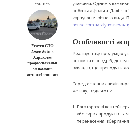
упаковки.
Одним з важливих 
READ NEXT
робиться фольга. Далі з н
харчування різного виду. 
house.com.ua/alyuminieva-u
Особливості ас
Услуги СТО
Arven Auto в
Реалізує таку продукцію у
Харькове:
оптом та в роздріб, доступ
профессиональн
закладів, що проводять дос
ая помощь
автомобилистам
Серед основних видів вироб
металу, виділяють:
Багаторазові контейнери,
або сирих продуктів. Їх
перенесення, зберігання 