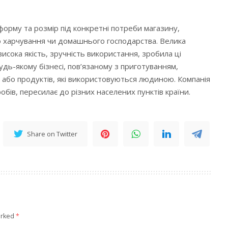
форму та розмір під конкретні потреби магазину,
о харчування чи домашнього господарства. Велика
 висока якість, зручність використання, зробила ці
дь-якому бізнесі, пов’язаному з приготуванням,
і або продуктів, які використовуються людиною. Компанія
робів, пересилає до різних населених пунктів країни.
Share on Twitter
arked
*