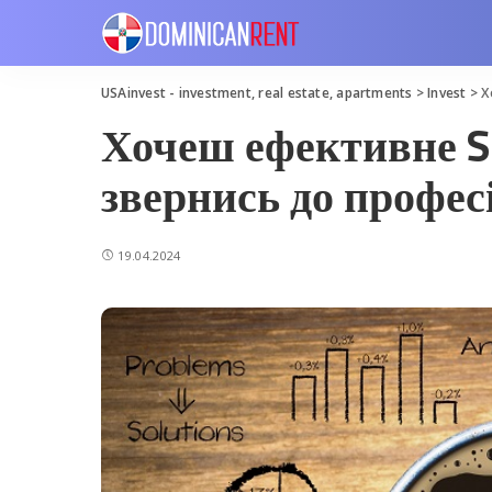
USAinvest - investment, real estate, apartments
>
Invest
>
Х
Хочеш ефективне 
звернись до профес
19.04.2024