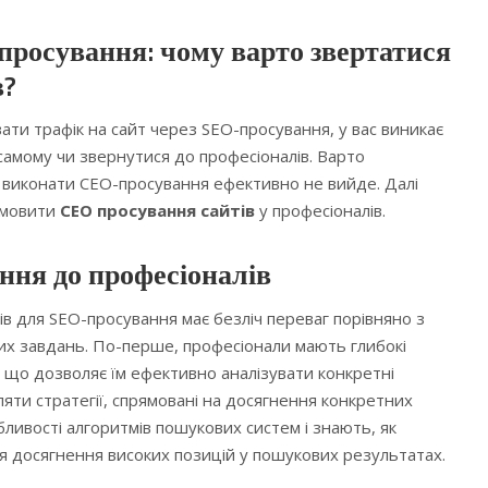
росування: чому варто звертатися
в?
ти трафік на сайт через SEO-просування, у вас виникає
 самому чи звернутися до професіоналів. Варто
 виконати СЕО-просування ефективно не вийде. Далі
амовити
СЕО просування сайтів
у професіоналів.
ння до професіоналів
в для SEO-просування має безліч переваг порівняно з
их завдань. По-перше, професіонали мають глибокі
зі, що дозволяє їм ефективно аналізувати конкретні
ляти стратегії, спрямовані на досягнення конкретних
бливості алгоритмів пошукових систем і знають, як
я досягнення високих позицій у пошукових результатах.