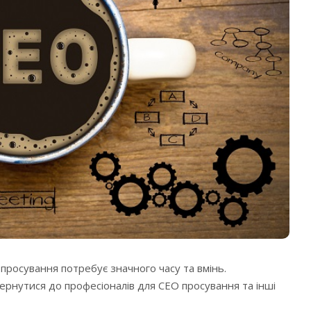
просування потребує значного часу та вмінь.
ернутися до професіоналів для СЕО просування та інші