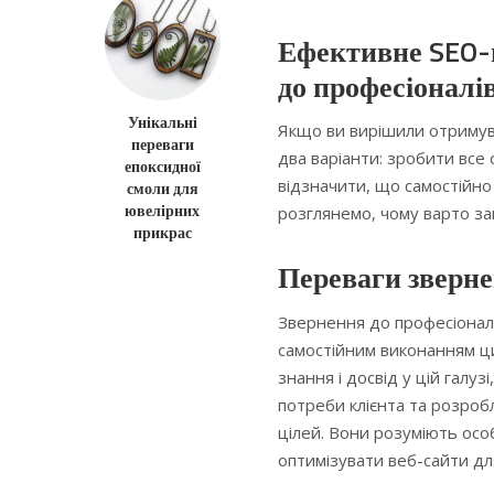
Ефективне SEO-п
до професіоналі
Унікальні
Якщо ви вирішили отримува
переваги
два варіанти: зробити все
епоксидної
відзначити, що самостійно
смоли для
ювелірних
розглянемо, чому варто з
прикрас
Переваги зверне
Звернення до професіоналі
самостійним виконанням ц
знання і досвід у цій галу
потреби клієнта та розроб
цілей. Вони розуміють осо
оптимізувати веб-сайти дл