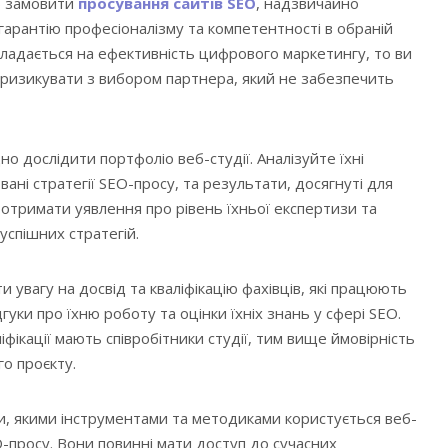
б замовити
просування сайтів SEO
, надзвичайно
гарантію професіоналізму та компетентності в обраній
кладається на ефективність цифрового маркетингу, то ви
 ризикувати з вибором партнера, який не забезпечить
о дослідити портфоліо веб-студії. Аналізуйте їхні
вані стратегії SEO-просу, та результати, досягнуті для
м отримати уявлення про рівень їхньої експертизи та
спішних стратегій.
и увагу на досвід та кваліфікацію фахівців, які працюють
дгуки про їхню роботу та оцінки їхніх знань у сфері SEO.
іфікації мають співробітники студії, тим вище ймовірність
о проєкту.
и, якими інструментами та методиками користується веб-
-просу. Вони повинні мати доступ до сучасних