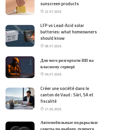
sunscreen products
22.07.2026
LFP vs Lead-Acid solar
batteries: what homeowners
should know
08.07.2026
Для чого розгортати ШІ на
власному сервері
06.07.2026
Créer une société dans le
canton de Vaud : Sàrl, SA et
fiscalité
21.06.2026
Автомобильные подкрылки:
советы по выбору лучшего