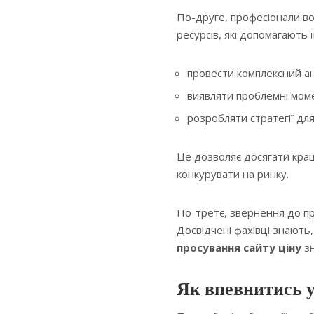
По-друге, професіонали во
ресурсів, які допомагають ї
провести комплексний ана
виявляти проблемні мом
розробляти стратегії для
Це дозволяє досягати кращ
конкурувати на ринку.
По-третє, звернення до пр
Досвідчені фахівці знають
просування сайту ціну
зн
Як впевнитись у 