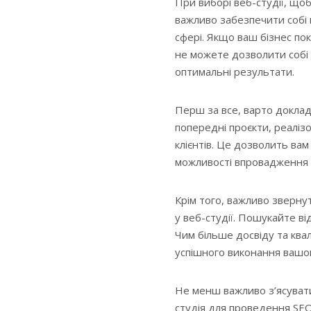
При виборі веб-студії, що
важливо забезпечити собі 
сфері. Якщо ваш бізнес по
не можете дозволити собі
оптимальні результати.
Перш за все, варто докладн
попередні проєкти, реалізо
клієнтів. Це дозволить ва
можливості впровадження у
Крім того, важливо звернут
у веб-студії. Пошукайте ві
Чим більше досвіду та квал
успішного виконання вашог
Не менш важливо з’ясуват
студія для проведення SEO