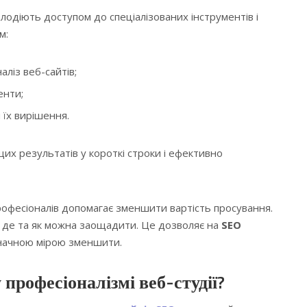
лодіють доступом до спеціалізованих інструментів і
м:
ліз веб-сайтів;
енти;
 їх вирішення.
их результатів у короткі строки і ефективно
офесіоналів допомагає зменшити вартість просування.
, де та як можна заощадити. Це дозволяє на
SEO
ачною мірою зменшити.
професіоналізмі веб-студії?