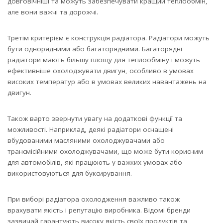
довговічніші та можуть забезпечувати кращий теплообмін,
але вони важчі та дорожчі.
Третім критерієм є конструкція радіатора. Радіатори можуть
бути однорядними або багаторядними. Багаторядні
радіатори мають більшу площу для теплообміну і можуть
ефективніше охолоджувати двигун, особливо в умовах
високих температур або в умовах великих навантажень на
двигун.
Також варто звернути увагу на додаткові функції та
можливості. Наприклад, деякі радіатори оснащені
вбудованими масляними охолоджувачами або
трансмісійними охолоджувачами, що може бути корисним
для автомобілів, які працюють у важких умовах або
використовуються для буксирування.
При виборі радіатора охолодження важливо також
врахувати якість і репутацію виробника. Відомі бренди
зазвичай гарантують високу якість своїх продуктів та