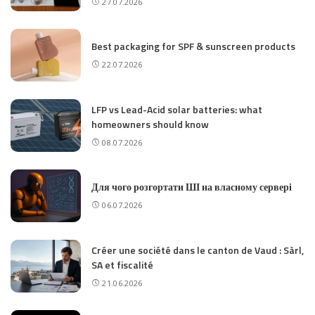
27.07.2026
Best packaging for SPF & sunscreen products
22.07.2026
LFP vs Lead-Acid solar batteries: what
homeowners should know
08.07.2026
Для чого розгортати ШІ на власному сервері
06.07.2026
Créer une société dans le canton de Vaud : Sàrl,
SA et fiscalité
21.06.2026