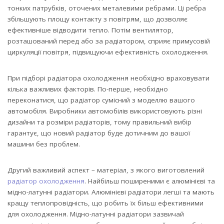
тонких патрубків, оточених металевими ребрами. Ці ребра
збільшують площу контакту з повітрям, що дозволяє
ефективніше відводити тепло. Потім вентилятор,
розташований перед або за радіатором, сприяє примусовій
циркуляції повітря, підвищуючи ефективність охолодження.
При підборі радіатора охолодження необхідно враховувати
кілька важливих факторів. По-перше, необхідно
переконатися, що радіатор сумісний з моделлю вашого
автомобіля. Виробники автомобілів використовують різні
дизайни та розміри радіаторів, тому правильний вибір
гарантує, що новий радіатор буде дотичним до вашої
машини без проблем.
Другий важливий аспект – матеріал, з якого виготовлений
радіатор охолодження
. Найбільш поширеними є алюмінієві та
мідно-латунні радіатори. Алюмінієві радіатори легші та мають
кращу теплопровідність, що робить їх більш ефективними
для охолодження. Мідно-латунні радіатори зазвичай