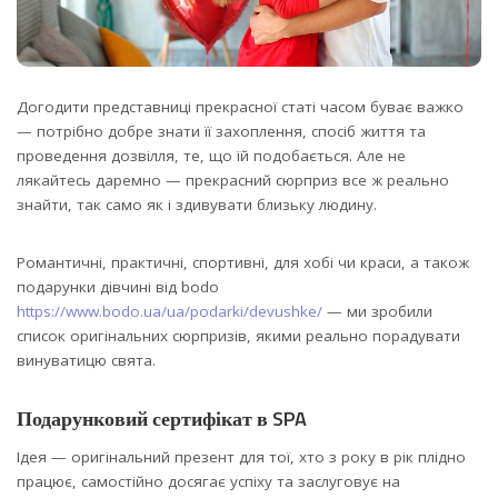
Догодити представниці прекрасної статі часом буває важко
— потрібно добре знати її захоплення, спосіб життя та
проведення дозвілля, те, що їй подобається.
Але не
лякайтесь даремно — прекрасний сюрприз все ж реально
знайти, так само як і здивувати близьку людину.
Романтичні, практичні, спортивні, для хобі чи краси, а також
подарунки дівчині від bodo
https://www.bodo.ua/ua/podarki/devushke/
— ми зробили
список оригінальних сюрпризів, якими реально порадувати
винуватицю свята.
Подарунковий сертифікат в SPA
Ідея — оригінальний презент для тої, хто з року в рік плідно
працює, самостійно досягає успіху та заслуговує на