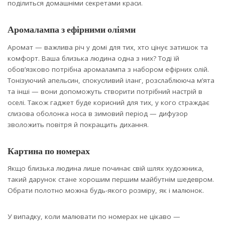
поділиться домашніми секретами краси.
Аромалампа з ефірними оліями
Аромат — важлива річ у домі для тих, хто цінує затишок та
комфорт. Ваша близька людина одна з них? Тоді їй
обовʼязково потрібна аромалампа з набором ефірних олій.
Тонізуючий апельсин, спокусливий іланг, розслаблююча мʼята
та інші — вони допоможуть створити потрібний настрій в
оселі. Також гаджет буде корисний для тих, у кого страждає
слизова оболонка носа в зимовий період — дифузор
зволожить повітря й покращить дихання.
Картина по номерах
Якщо близька людина лише починає свій шлях художника,
такий дарунок стане хорошим першим майбутнім шедевром.
Обрати полотно можна будь-якого розміру, як і малюнок.
У випадку, коли малювати по номерах не цікаво —