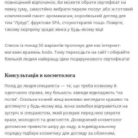
повноцінний відпочинок. Ви можете обрати сертифікат на
певну суму, самостійно вибрати перелік послуг або ж готовий
комплексний пакет: аромамасаж, королівський догляд для
тіла “Лулур”, фруктове SPA, стоунотерапія тощо. Повірте,
такому сюрпризу зрадіє жінка у будь-якому віці!
Список із понад 50 варіантів пропонує для нас інтернет-
магазин вражень bodo. Тому переходьте на сайт і обирайте
близькій людині найкращу ідею подарункового сертифіката!
Консультація в косметолога
Похід до лікаря-спеціаліста — те, що треба кожному й
одночасно справа, яку більшість завжди відкладають “на
потім”. Оскільки кожній жінці важливо виглядати красиво та
доглянуто у будь-якому віці, вона залюбки відправиться на
зустріч зі спеціалістом, який розкриє перед нею секрети
краси, молодості та довголіття. Досвідчений косметолог
допоможе привести шкіру до ладу, в індивідуальному
порядку підбере косметику для догляду за обличчям,