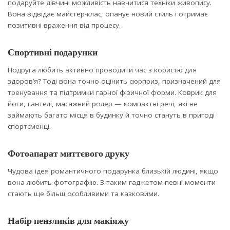
подаруйте дівчині можливість навчитися техніки живопису.
Вона відвідає майстер-клас, опанує новий стиль і отримає
позитивні враження від процесу.
Спортивні подарунки
Подруга любить активно проводити час з користю для
здоровʼя? Тоді вона точно оцінить сюрприз, призначений для
тренування та підтримки гарної фізичної форми. Коврик для
йоги, гантелі, масажний ролер — компактні речі, які не
займають багато місця в будинку й точно стануть в пригоді
спортсменці.
Фотоапарат миттєвого друку
Чудова ідея романтичного подарунка близькій людині, якщо
вона любить фотографію. З таким гаджетом певні моменти
стають ще більш особливими та казковими.
Набір пензликів для макіяжу