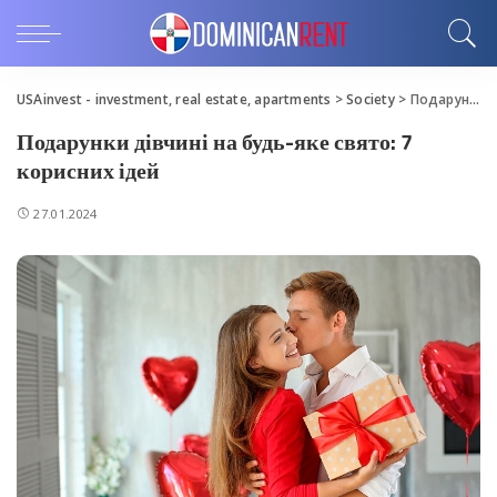
USAinvest - investment, real estate, apartments
>
Society
>
Подарунки дівчині на будь-яке свято: 7 корисних ідей
Подарунки дівчині на будь-яке свято: 7
корисних ідей
27.01.2024