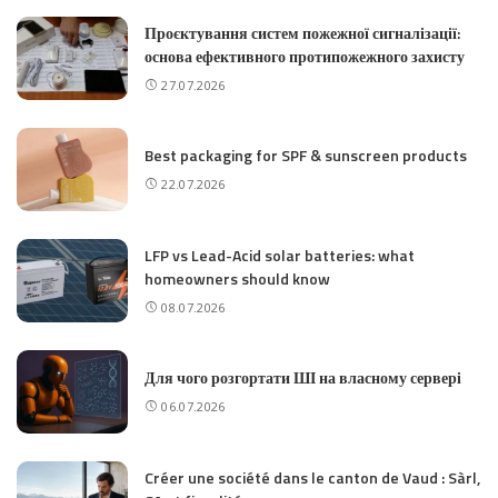
Проєктування систем пожежної сигналізації:
основа ефективного протипожежного захисту
27.07.2026
Best packaging for SPF & sunscreen products
22.07.2026
LFP vs Lead-Acid solar batteries: what
homeowners should know
08.07.2026
Для чого розгортати ШІ на власному сервері
06.07.2026
Créer une société dans le canton de Vaud : Sàrl,