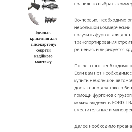
правильно выбрать комме
Во-первых, необходимо оп
небольшой коммерческий 
Ідеальне
получить фургон для доста
кріплення для
транспортирования строит
гіпсокартону:
решения, и вырисуется кр
секрети
надійного
монтажу
После этого необходимо о
Если вам нет необходимос
купить небольшой автомоб
достаточно для такого би
помощи фургонов с грузоп
можно выделить FORD TR
вместительные и маневрен
Далее необходимо проанал