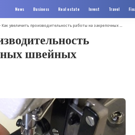
News
Business
Real estate
Invest
Travel
Fin
>
Как увеличить производительность работы на закрепочных швейных машинах
изводительность
очных швейных