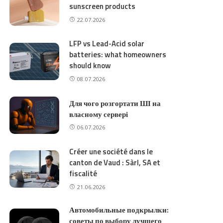
sunscreen products
22.07.2026
LFP vs Lead-Acid solar
batteries: what homeowners
should know
08.07.2026
Для чого розгортати ШІ на
власному сервері
06.07.2026
Créer une société dans le
canton de Vaud : Sàrl, SA et
fiscalité
21.06.2026
Автомобильные подкрылки:
советы по выбору лучшего