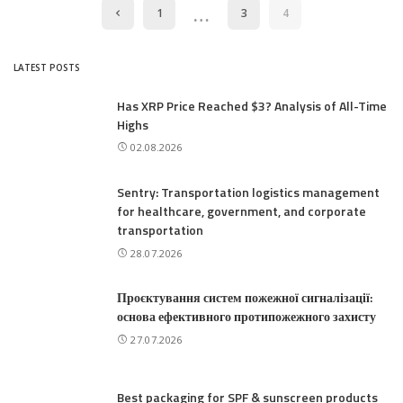
…
1
3
4
LATEST POSTS
Has XRP Price Reached $3? Analysis of All-Time
Highs
02.08.2026
Sentry: Transportation logistics management
for healthcare, government, and corporate
transportation
28.07.2026
Проєктування систем пожежної сигналізації:
основа ефективного протипожежного захисту
27.07.2026
Best packaging for SPF & sunscreen products